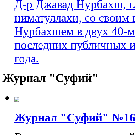
Д-р Джавад Нурбахш, г
ниматуллахи, со своим
Нурбахшем в двух 40-м
последних публичных и
года.
Журнал "Суфий"
Журнал "Суфий" №1