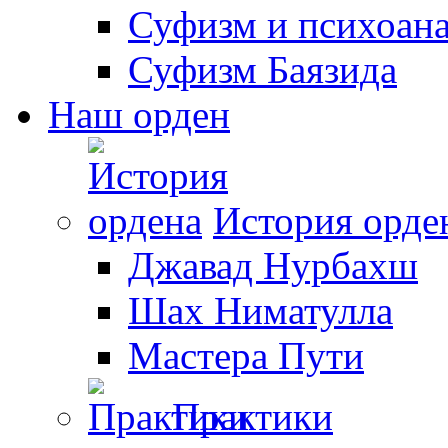
Суфизм и психоан
Суфизм Баязида
Наш орден
История орде
Джавад Нурбахш
Шах Ниматулла
Мастера Пути
Практики