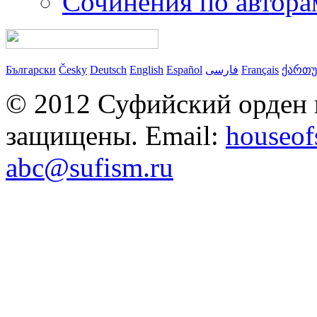
Сочинения по автора
Български
Česky
Deutsch
English
Español
فارسی
Français
ქართ
© 2012 Суфийский орден 
защищены. Email:
houseo
abc@sufism.ru