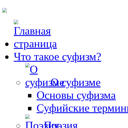
Что такое суфизм?
О суфизме
Основы суфизма
Суфийские терми
Поэзия